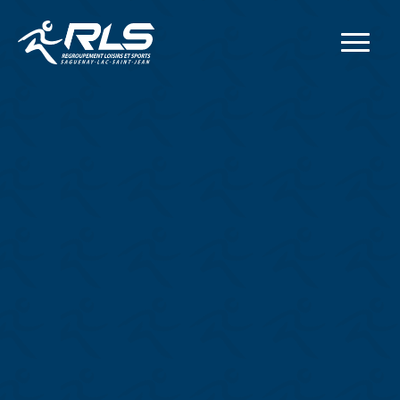
Adresse postale
414, rue Collard Ouest
Alma
(
Québec
)
G8B 1N2