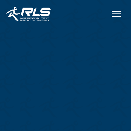
Adresse postale
414, rue Collard Ouest
Alma
(
Québec
)
G8B 1N2