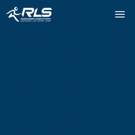
Adresse postale
414, rue Collard Ouest
Alma
(
Québec
)
G8B 1N2