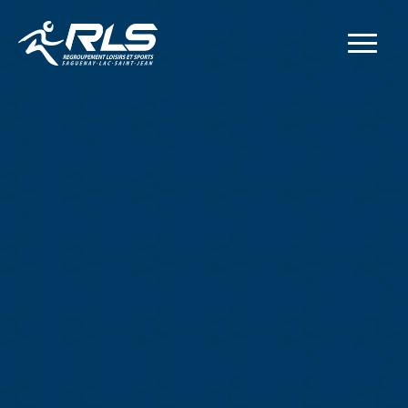
Adresse postale
414, rue Collard Ouest
Alma
(
Québec
)
G8B 1N2