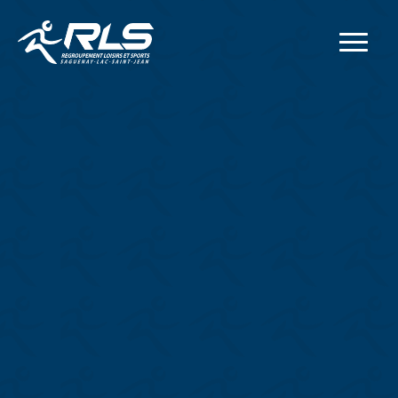
Adresse postale
414, rue Collard Ouest
Alma
(
Québec
)
G8B 1N2