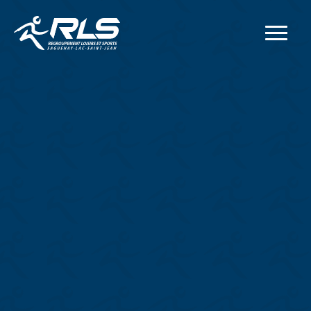
Adresse postale
414, rue Collard Ouest
Alma
(
Québec
)
G8B 1N2