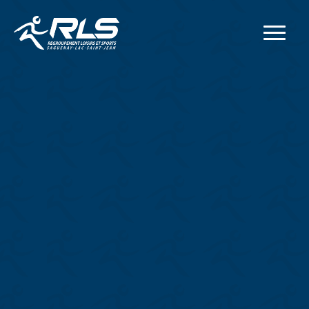
Adresse postale
414, rue Collard Ouest
Alma
(
Québec
)
G8B 1N2