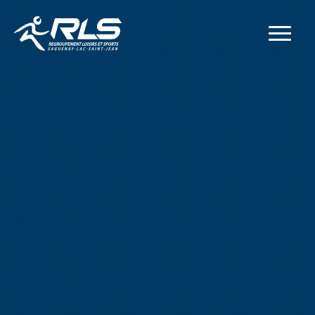
Adresse postale
414, rue Collard Ouest
Alma
(
Québec
)
G8B 1N2