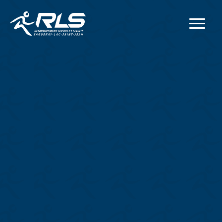
Adresse postale
414, rue Collard Ouest
Alma
(
Québec
)
G8B 1N2