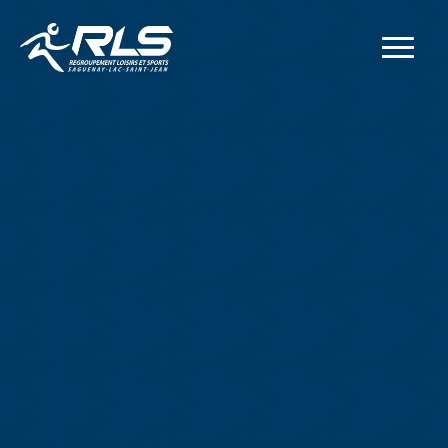
Adresse postale
414, rue Collard Ouest
Alma
(
Québec
)
G8B 1N2