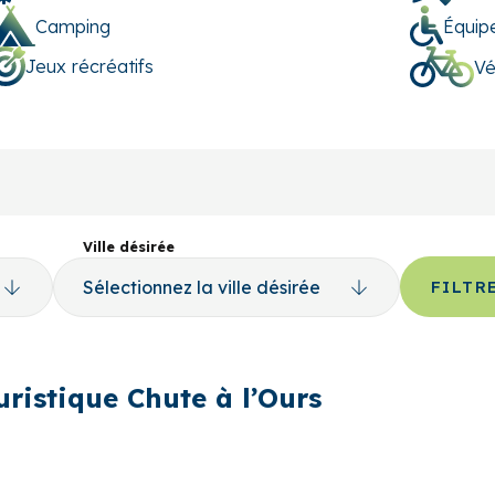
Camping
Équip
Jeux récréatifs
Vé
Ville désirée
FILTR
uristique Chute à l’Ours