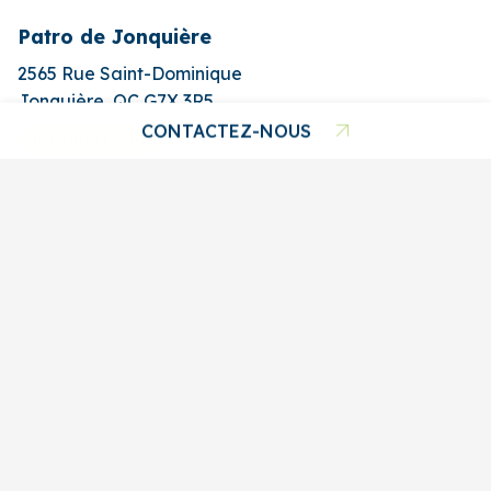
Patro de Jonquière
2565 Rue Saint-Dominique
Jonquière, QC G7X 3R5
CONTACTEZ-NOUS
INFORMATIONS
418 480-2228
Boutique Hors Circuits Chicoutimi
ÉCRIVEZ-NOUS
94, rue Jacques-Cartier Est
Chicoutimi (Qc) G7H 1Y3
INFORMATIONS
FACEBOOK