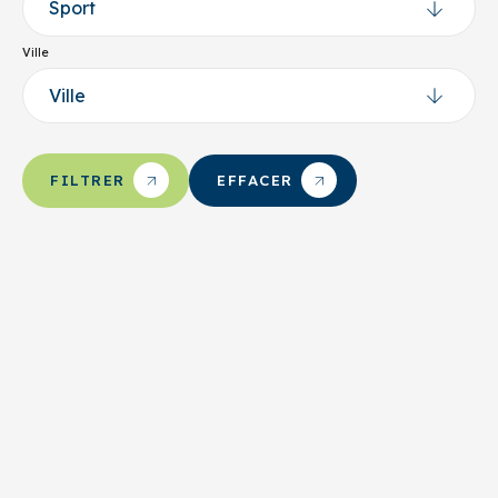
Ville
EFFACER
FILTRER
Sports de combat / arts martiaux
Taekwondo
Chicoutimi
Académie Taekwondo de Chicoutimi
Nom du responsable