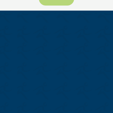
Adresse postale
414, rue Collard Ouest
Alma
(
Québec
)
G8B 1N2