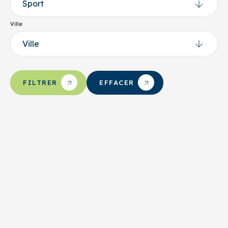
Ville
EFFACER
FILTRER
Sports sur glace
Hockey
Alma
AHM D’Alma
Nom du responsable
Mario Depont