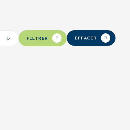
EFFACER
FILTRER
occer
Métabetchouan-Lac-à-la-Croix
Çajoue de
ac-À-La-Croix