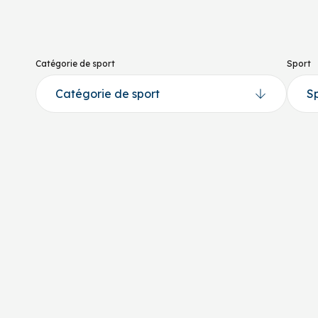
Catégorie de sport
Sport
Sports sur glace
Hockey
Métabetchouan-Lac-à-
AHM de Métabetchouan
Nom du responsable