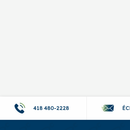
Loana Gimaïel
418-349-8316 & 418-720-0520
C.P. 3004, Métabetchouan-Lac-à-la-
418 480-2228
ÉC