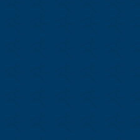
cueil
Jeux du Québec
propos
Jeux régionaux
tien financier
60e Finale des Jeux du Qué
us joindre
Athlètes/Parents
venir membre
Entraîneurs/Accompagnateu
Reconnaissance sportive
Dollard-Morin
Défi château de neige
Route bleue
Prêt d’équipements