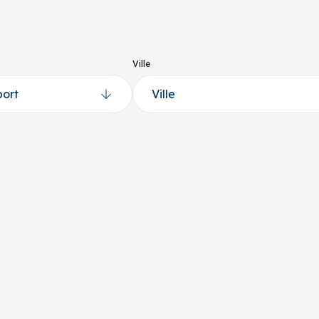
Ville
Sports collectifs sur terrain
S
la-Croix
Club de soccer 
Métabetchouan-L