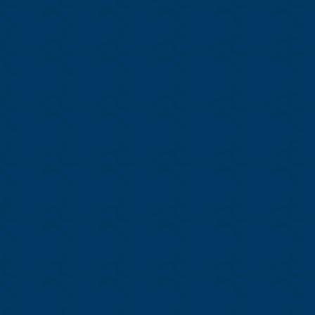
Parcs, aires de jeux et cours
d’école
Compteur d’achalandage
bec
Bilan de santé
rs
Formation
Bénévolat (outils)
Plein air (outils)