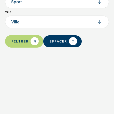
Ville
EFFACER
FILTRER
Sports sur glace
Hockey
Mashteuiatsh
AHM de Mashteuiatsh
Nom du responsable
Cathy Launière