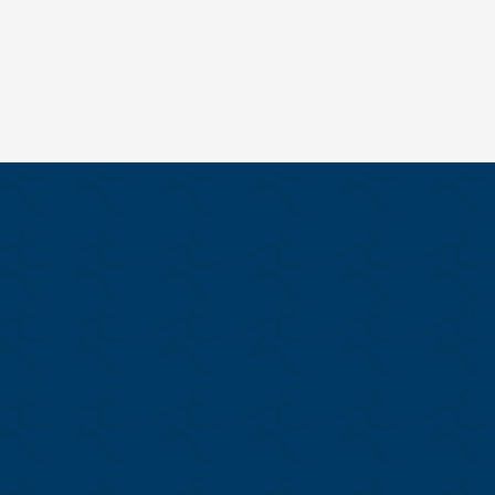
418-275-7125 #287
28, Uapush, Mashteuiatsh (QC) G0W
2H0